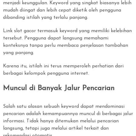
menjadi keunggulan. Keyword yang singkat biasanya lebih
mudah diingat dan lebih cepat diketik oleh pengguna
dibanding istilah yang terlalu panjang.
Link slot gacor termasuk keyword yang memiliki kelebihan
tersebut. Pengguna dapat langsung memahami
konteksnya tanpa perlu membaca penjelasan tambahan
yang panjang.
Karena itu, istilah ini terus memperoleh perhatian dari
berbagai kelompok pengguna internet.
Muncul di Banyak Jalur Pencarian
Salah satu alasan sebuah keyword dapat mendominasi
pencarian adalah kemampuannya muncul di berbagai jalur
informasi. Tidak hanya ditemukan melalui pencarian
langsung, tetapi juga melalui artikel terkait dan
rekomendasi otomatis.