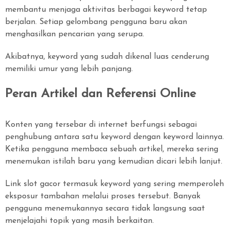
membantu menjaga aktivitas berbagai keyword tetap
berjalan. Setiap gelombang pengguna baru akan
menghasilkan pencarian yang serupa.
Akibatnya, keyword yang sudah dikenal luas cenderung
memiliki umur yang lebih panjang.
Peran Artikel dan Referensi Online
Konten yang tersebar di internet berfungsi sebagai
penghubung antara satu keyword dengan keyword lainnya.
Ketika pengguna membaca sebuah artikel, mereka sering
menemukan istilah baru yang kemudian dicari lebih lanjut.
Link slot gacor termasuk keyword yang sering memperoleh
eksposur tambahan melalui proses tersebut. Banyak
pengguna menemukannya secara tidak langsung saat
menjelajahi topik yang masih berkaitan.