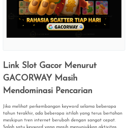
Show More
Link Slot Gacor Menurut
GACORWAY Masih
Mendominasi Pencarian
Jika melihat perkembangan keyword selama beberapa
tahun terakhir, ada beberapa istilah yang terus bertahan
meskipun tren internet berubah dengan sangat cepat.
Salah satu keyword yang masih menunjukkan aktivitas